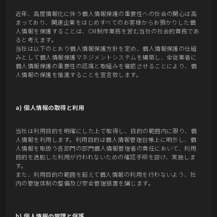
近年、高度情報化に伴う個人情報保護の重要性への社会の関心は高
まっており、関連企業をはじめすべてのお客様からお預かりした個
人情報を保護することは、CM制作業務を営む当社の社会的責務であ
ると考えます。
当社は以下のとおり個人情報保護方針を定め、個人情報保護の仕組
みとして個人情報保護マネジメントシステムを構築し、全従業者に
個人情報保護の重要性の認識と取組みを徹底させることにより、個
人情報の保護を推進することを宣言致します。
a) 個人情報の取得と利用
当社は利用目的を明確にした上で取得し、目的の範囲内に限り、個
人情報を利用します。利用目的は個人情報管理台帳上に明示し、個
人情報を取扱う各部門の部門個人情報管理者の責任において、利用
目的を逸脱した利用が行われないための確認手順を設け、実施しま
す。
また、利用目的の範囲を超えて個人情報の利用を行わないよう、社
内の管理体制の整備及び安全管理措置を講じます。
b) 個人情報の管理と保護