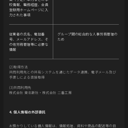
校情報、職務経歴、会員
登録用ホームページに入
力された事項
従業者の氏名、電話番
グループ間の総合的な人事労務管理の
号、メールアドレス、そ
ため
の他労務管理等に必要な
情報
(2)取得方法
共同利用先との共有システムを通じたデータ連携、電子メール及び
手渡しによる直接取得
(3)共同利用先
株式会社 東北新社・株式会社 二番工房
4. 個人情報の外部委託
お預かりしている個人情報は、情報処理、資料や商品の配送等の目