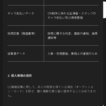
ギャラ支払いデータ
CM制作に係わる出演者・スタッフの
ギャラ支払い及び源泉管理
採用応募（履歴書等）
採用に関する判定、面接の通知、結果
通知等
従業員データ
人事・労務管理、業務上の連絡のため
2. 個人情報の提供
(1)情報収集に際して、本人の同意を得ている場合（オーディショ
ン・カード）を除き、個人情報を第三者に提供することはありませ
ん。