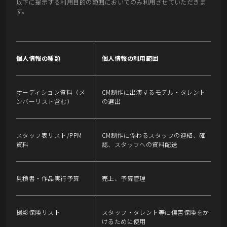
以下に提示する利用目的の範囲においてのみ利用させていただきま
す。
個人情報の種類
個人情報の利用範囲
オーディション資料（メ
CM制作に出演するモデル・タレント
ンバーリスト含む）
の選出
スタッフ表リスト/PPM
CM制作に係わるスタッフの連絡、確
資料
認、スタッフへの資料配送
見積書・作品実行予算
売上、予算管理
撮影保険リスト
スタッフ・タレント等に傷害保険をか
けるために使用