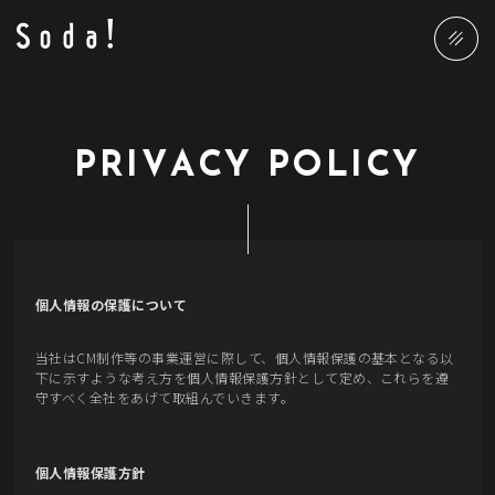
P
R
I
V
A
C
Y
P
O
L
I
C
Y
個人情報の保護について
当社はCM制作等の事業運営に際して、個人情報保護の基本となる以
下に示すような考え方を個人情報保護方針として定め、これらを遵
守すべく全社をあげて取組んでいきます。
個人情報保護方針