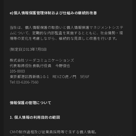
e)個人情報保護管理体制および仕組みの継続的改善
当社は、個人情報保護の取扱いと個人情報保護マネジメントシステ
ムについて、定期的な内部監査を実施するとともに、社会情勢・環
境等の変化を考慮しながら、継続的な見直しと改善を行います。
(制定日)2013年7月8日
株式会社ソーダコミュニケーションズ
代表取締役社長執行役員 今野俊也
105-0003
東京都港区西新橋1-8-1 REVZO虎ノ門 5F/6F
Tel:03-6206-7560
情報保護の管理について
1. 個人情報の利用目的の範囲
CMの制作過程及び従業員採用等で生ずる個人情報。