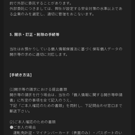
的で外部に委託することがあります。
外部委託につきましては、弊社が設定する安全対策の水準以上であ
る企業のみを選定し、適切に管理をおこないます。
5. 開示・訂正・削除の手続等
当社はお預かりしている個人情報保護法に基づく保有個人データの
開示等の求めに適切に対応します。
[手続き方法]
(1)開示等の請求における提出書類
開示等の請求を行う場合は、当社の「個人情報に関する開示等申請
書」に所定の事項を全て記入のうえ、
下記「ご本人確認のための書類」を同封し、下記問合わせ窓口まで
郵送下さい。
(2)ご本人確認のための書類
●ご本人の場合
運転免許証・マイナンバーカード（表面のみ）・パスポートのい