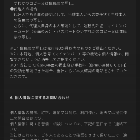
ずれかのコピー又は住民票の写し。
●代理人の場合
代理人である事の証明として、当該本人からの委任状と当該本人
の住民票の写し。
さらに、代理人自身の本人確認として、運転免許証・マイナンバ
ーカード（表面のみ）・パスポートのいずれかのコピー又は住民
票の写し。
※1：住民票の写しは発行後3か月以内のものをご提出ください。
※2：本籍地、個人番号（マイナンバー）等の機微な個人情報は、閲
覧できないように消去してご提出ください。
※3：当社にて所定の書面の提出及び手数料（郵便小為替８００円）
の受領を確認できた場合、当社からご本人確認の電話をさせていた
だきます。
6. 個人情報に関するお問い合わせ
個人情報の開示、訂正、追加又は削除、利用停止、消去又は提供停
止の問合せおよび、
個人情報に関する苦情・相談については、下記の窓口までご連絡下
さい。
当社はこれらを、ご本人であることの確認をさせて頂いた上で、適