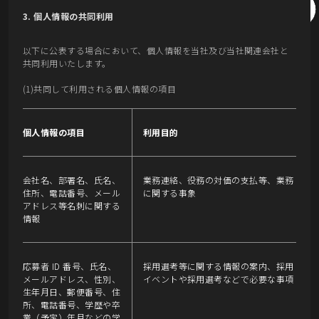
3. 個人情報の共同利用
以下に公表する場合において、個人情報を当社及び当社関連会社と
共同利用いたします。
(1)共同して利用される個人情報の項目
個人情報の項目
利用目的
会社名、部署名、氏名、
業務連絡、役務の対価の支払等、業務
住所、電話番号、メール
に関する事象
アドレス等名刺に関する
情報
応募者 ID 番号、氏名、
採用選考等に関する情報の案内、採用
メールアドレス、性別、
イベントや採用選考などで必要な事項
生年月日、郵便番号、住
所、電話番号、学歴や卒
業（予定）年月などの学