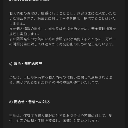
個人情報の管理は、厳重に行うこととし、お客さまにご承諾いただ
いた場合を除き、第三者に対しデータを開示・提供することはいた
しません。
また個人情報の漏えい、滅失又はき損を防ぐため、安全管理措置を
規定し実施します。
また問題発生の予防のための手順を設け実施するとともに、万が一
の問題発生に対しては速やかに再発防止のための是正を行います。
c) 法令・規範の遵守
当社は、当社が保有する個人情報の取扱いに関して適用される法
令、国が定める指針及びその他の規範を遵守いたします。
d) 問合せ・苦情への対応
当社は、保有する個人情報に対するお問合せや苦情に対して、受
付、対応の体制と手順を整備し、迅速に対応いたします。