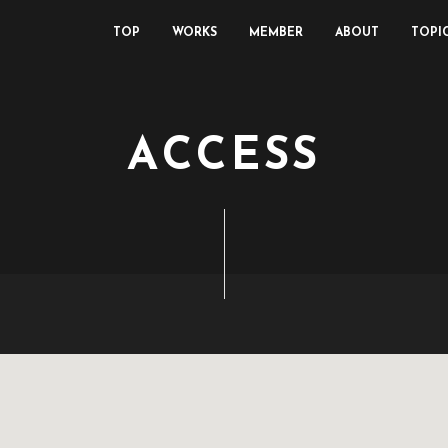
TOP
WORKS
MEMBER
ABOUT
TOPI
A
C
C
E
S
S